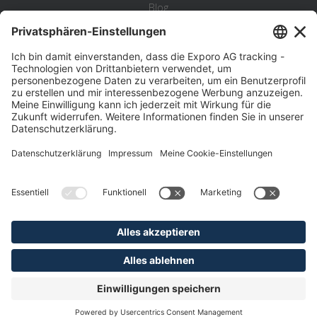
Blog
Statistik
Wiki
Standortanalyse
Hilfe & Kontakt
Beschwerde
©
Exporo AG 2026
AGB
Datenschutz
Disclaimer
Impressum
Pflichtangaben
Verhaltenskodex & Hinweisgebersystem