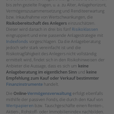
bis zehn gezielte Fragen, u. a. zu Alter, Anlagehorizont,
Vermögenszusammensetzung und Renditeerwartung
bzw. Inkaufnahme von Wertschwankungen, die
Risikobereitschaft des Anlegers
einzuschätzen.
Dieser wird danach in drei bis fünf
Risikoklassen
eingruppiert und eine passende Anlagestrategie mit
Indexfonds
vorgeschlagen. Da die Anlageberatung
jedoch sehr stark vereinfacht ist und die
Risikotragfähigkeit des Anlegers nicht vollständig
ermittelt wird, findet sich in den Risikohinweisen der
Anbieter die Aussage, dass es sich um
keine
Anlageberatung im eigentlichen Sinn
und
keine
Empfehlung zum Kauf oder Verkauf bestimmter
Finanzinstrumente
handelt.
Die
Online-
Vermögensverwaltung
erfolgt ebenfalls
mithilfe der passiven Fonds, die durch den Kauf von
Wertpapieren
bzw. Tauschgeschäfte einen Renten-,
Aktien-, Rohstoff- oder Immobilienindex nachbilden.