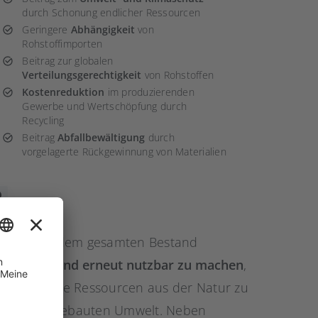
durch Schonung endlicher Ressourcen
Geringere
Abhängigkeit
von
Rohstoffimporten
Beitrag zur globalen
Verteilungsgerechtigkeit
von Rohstoffen
Kostenreduktion
im produzierenden
Gewerbe und Wertschöpfung durch
Recycling
Beitrag
Abfallbewältigung
durch
vorgelagerte Rückgewinnung von Materialien
 auch aus dem gesamten Bestand
ugewinnen und erneut nutzbar zu machen
,
 Anstatt neue Ressourcen aus der Natur zu
nzial der gebauten Umwelt. Neben