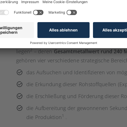
Material aus Gebäuden,
Infrastruktur
und Depo
Autos, die Rückgewinnung von seltenem Pho
wie Elektrogeräte. Denn nicht nur in den Stä
die in die aktive Nutzung zurückgeführt werde
Bundesumweltamt, dass 85 Millionen Handys 
2
liegen
– deren
Gesamtmetallwert rund 240 M
gehören vier verschiedene strategische Bereic
das Aufsuchen und Identifizieren von mög
die Erkundung dieser Rohstoffquellen (Exp
die Erschließung und Förderung dieser Ro
die Aufbereitung der gewonnenen Sekund
1
die Produktion
.