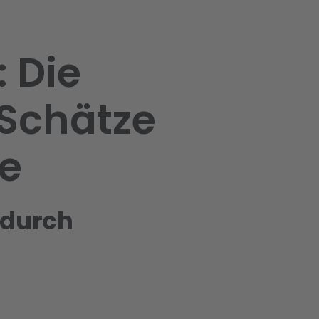
 Die
Schätze
te
 durch