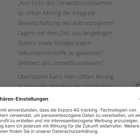
„Aus Sicht des Umweltbundesamtes
ist Urban Mining die integrale
Bewirtschaftung des anthropogenen
Lagers mit dem Ziel, aus langlebigen
Gütern sowie Ablagerungen
Sekundärrohstoffe zu gewinnen“,
1
definiert das Umweltbundesamt
.
Übersetzen kann man Urban Mining
in etwa mit „Bergbau im städtischen
Bereich“. Ziel von Urban Mining ist es,
bereits genutzte Rohstoffe
aus Städten, aber
langlebiger Güter,
zu identifizieren, zurückz
ohne dass diese Rohstoffe an Wert verlieren.
entnehmen, nutzt Urban Mining also das Pote