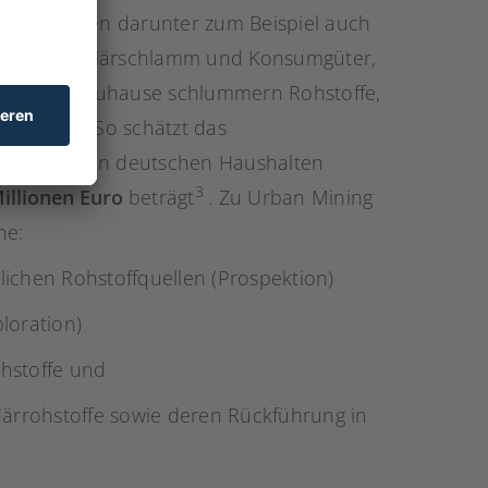
nien fallen darunter zum Beispiel auch
sphor aus Klärschlamm und Konsumgüter,
dten, auch zuhause schlummern Rohstoffe,
n können: So schätzt das
ungenutzt in deutschen Haushalten
3
illionen Euro
beträgt
. Zu Urban Mining
he:
lichen Rohstoffquellen (Prospektion)
loration)
hstoffe und
ärrohstoffe sowie deren Rückführung in