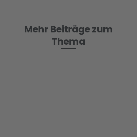
Anleger in der Lage sein, das Risiko abzuwägen und die
Komplexität der Anlageprodukte verstehen.
Mehr Beiträge zum
Thema