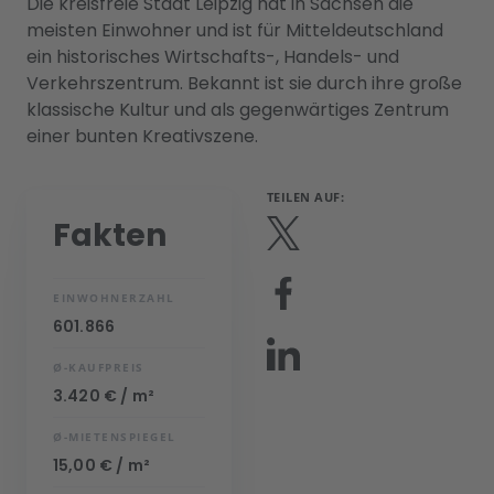
Die kreisfreie Stadt Leipzig hat in Sachsen die
meisten Einwohner und ist für Mitteldeutschland
ein historisches Wirtschafts-, Handels- und
Verkehrszentrum. Bekannt ist sie durch ihre große
klassische Kultur und als gegenwärtiges Zentrum
einer bunten Kreativszene.
TEILEN AUF:
Fakten
EINWOHNERZAHL
601.866
Ø-KAUFPREIS
3.420 € / m²
Ø-MIETENSPIEGEL
15,00 € / m²