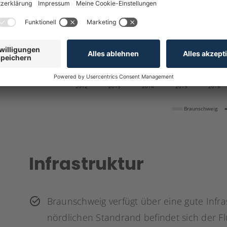
Infrastruktur
Braunschweig verfügt über eine gute Infr
nördlichen Standrand befindet sich der F