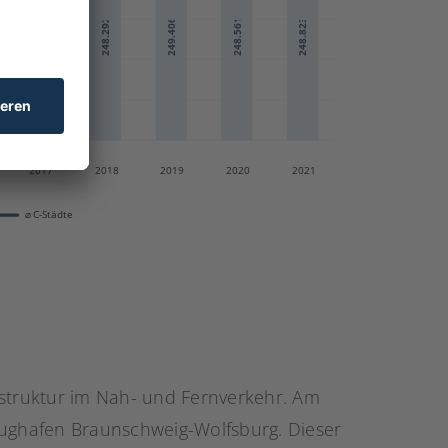
astruktur im Nah- und Fernverkehr. Am
lughafen Braunschweig-Wolfsburg. Dieser