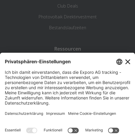
Club Deals
Photovoltaik Direktinvestment
Bestandslaufzeiten
Ressourcen
Blog
Statistik
Wiki
Standortanalyse
Hilfe & Kontakt
Beschwerde