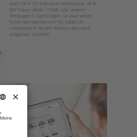
Nach 18 % 2019 besitzen mittlerweile 30 %
der Frauen Aktien, Fonds oder andere
Wertpapiere. Damit liegen sie zwar weiter
hinter den Männern (47 %), haben ihr
Investment in diesem Bereich aber stark
ausgebaut. (
Quelle
)