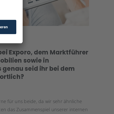
 bei Exporo, dem Marktführer
obilien sowie in
 genau seid ihr bei dem
rtlich?
ne für uns beide, da wir sehr ähnliche
ten das Zusammenspiel unserer internen