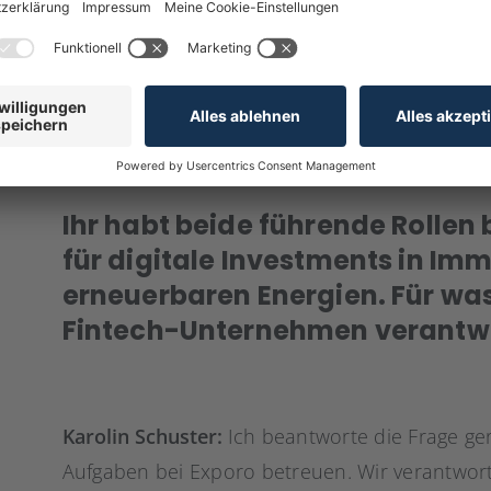
JETZT ANMELDEN
Ihr habt beide führende Rollen
für digitale Investments in Imm
erneuerbaren Energien. Für was
Fintech-Unternehmen verantwo
Karolin Schuster:
Ich beantworte die Frage ger
Aufgaben bei Exporo betreuen. Wir verantwor