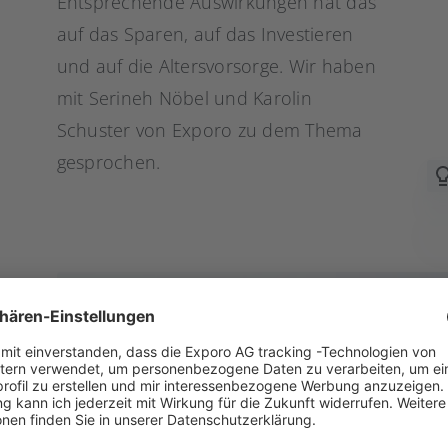
Entsprechende Auswirkungen hat das
auf das Sparen, auf das Investieren
und auf die Altersvorsorge. Wir haben
mit Serineh Nöbel und Karolin
Schuster von Exporo zu dem Thema
gesprochen.
In eine bessere Alternative
investieren
Jetzt bei Exporo anmelden und Zugang zu
Investmentmöglichkeiten aus dem Bereich der
erneuerbaren Energien und Immobilien erhalten.